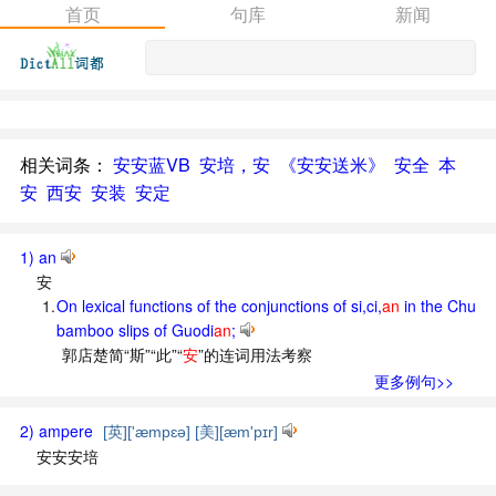
首页
句库
新闻
相关词条：
安安蓝VB
安培，安
《安安送米》
安全
本
安
西安
安装
安定
1) an
安
1.
On lexical functions of the conjunctions of si,ci,
an
in the Chu
bamboo slips of Guodi
an
;
郭店楚简“斯”“此”“
安
”的连词用法考察
更多例句>>
2) ampere
[英]['æmpɛə] [美][æm'pɪr]
安安安培